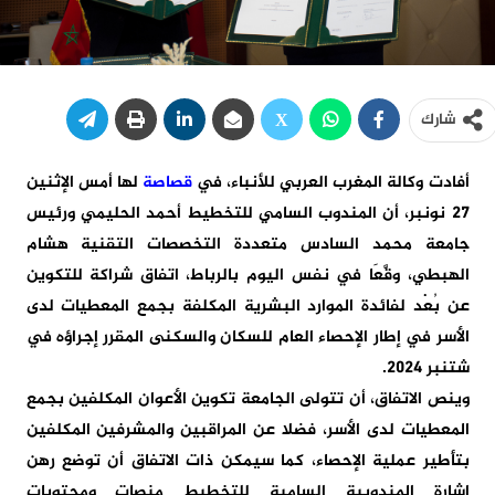
شارك
أفادت وكالة المغرب العربي للأنباء، في
قصاصة
لها أمس الإثنين
27 نونبر، أن المندوب السامي للتخطيط أحمد الحليمي ورئيس
جامعة محمد السادس متعددة التخصصات التقنية هشام
الهبطي، وقَّعَا في نفس اليوم بالرباط، اتفاق شراكة للتكوين
عن بُعْد لفائدة الموارد البشرية المكلفة بجمع المعطيات لدى
الأسر في إطار الإحصاء العام للسكان والسكنى المقرر إجراؤه في
شتنبر 2024.
وينص الاتفاق، أن تتولى الجامعة تكوين الأعوان المكلفين بجمع
المعطيات لدى الأسر، فضلا عن المراقبين والمشرفين المكلفين
بتأطير عملية الإحصاء، كما سيمكن ذات الاتفاق أن توضع رهن
إشارة المندوبية السامية للتخطيط منصات ومحتويات