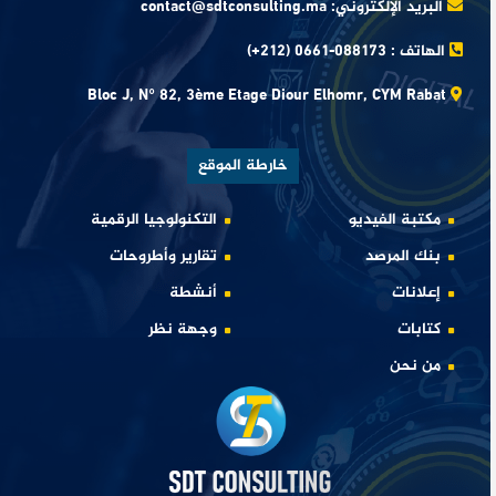
البريد الإلكتروني:
contact@sdtconsulting.ma
الهاتف :
(+212) 0661-088173
Bloc J, N° 82, 3ème Etage Diour Elhomr, CYM Rabat
خارطة الموقع
مكتبة الفيديو
التكنولوجيا الرقمية
بنك المرصد
تقارير وأطروحات
إعلانات
أنشطة
كتابات
وجهة نظر
من نحن