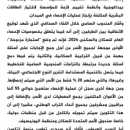
بيداغوجية وأنظمة تقييم لازمة للمؤسسة لاختيار الطاقات
البشرية المكلفة بإنجاز عمليات الإحصاء في الميدان.
وأشار المندوب السامي خلال اللقاء الصحافي الذي شهد توقيع
الاتفاقية بين الطرفين، إلى أنه فيما يتعلق بخصوصيات الإحصاء
العام للسكان والسكنى 2024، فإنه تم وضع “استمارة مزدوجة”:
الأولى موجهة لجميع الأسر من أجل جمع الإجابات على أسئلة
مهمة من قبيل التركيبة السكانية، والثانية يتم فيها دمج
أسئلة جديدة مرتبطة بالتزامات المندوبية السامية للتخطيط
فيما يتصل بالتنمية المستدامة (تقرير النوع الاجتماعي، البيئة،
وغيرها)، والتي ستهم 20 % فقط من الأسر التي سيتم إحصاؤها.
ومن جهة أخرى سجل أن عملية الإحصاء ستعبئ حوالي 55 ألفا
من الأعوان المكلفين بجمع المعطيات لدى الأسر، بالإضافة إلى
مراقبين ومشرفين بجميع أنحاء التراب الوطني، مشيرا إلى أن
هذا التكوين سيتم تمويله بالكامل من قبل منظمات دولية،
خاصة صندوق الأمم المتحدة للسكان ومنظمة اليونيسيف.
أما السيد الهبطي، فأفاد أنه سيجري تطوير منصة لتكوين