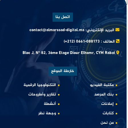
1
2
3
التالي
اتصل بنا
البريد الإلكتروني:
contact@almarssad-digital.ma
الهاتف :
(+212) 0661-088173
Bloc J, N° 82, 3ème Etage Diour Elhomr, CYM Rabat
خارطة الموقع
مكتبة الفيديو
التكنولوجيا الرقمية
بنك المرصد
تقارير وأطروحات
إعلانات
أنشطة
كتابات
وجهة نظر
من نحن