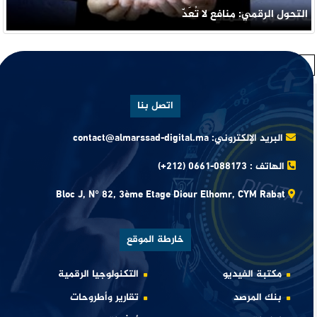
التحول الرقمي: منافع لا تُعَدّ
1
2
التالي
اتصل بنا
البريد الإلكتروني:
contact@almarssad-digital.ma
الهاتف :
(+212) 0661-088173
Bloc J, N° 82, 3ème Etage Diour Elhomr, CYM Rabat
خارطة الموقع
مكتبة الفيديو
التكنولوجيا الرقمية
بنك المرصد
تقارير وأطروحات