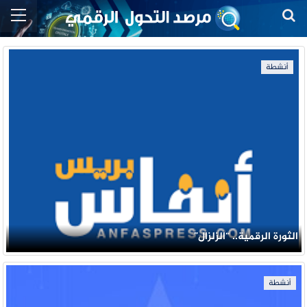
أنشطة
الثورة الرقمية.. “الزلزال”
أنشطة