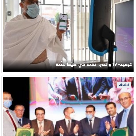
كوفيد- 19 والحج.. نِقْمَة في طَيِّها نِعْمة
أنشطة