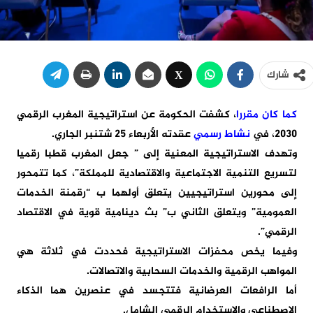
شارك
كما كان مقررا
، كشفت الحكومة عن استراتيجية المغرب الرقمي
2030، في
نشاط رسمي
عقدته الأربعاء 25 شتنبر الجاري.
وتهدف الاستراتيجية المعنية إلى ” جعل المغرب قطبا رقميا
لتسريع التنمية الاجتماعية والاقتصادية للمملكة”، كما تتمحور
إلى محورين استراتيجيين يتعلق أولهما ب “رقمنة الخدمات
العمومية” ويتعلق الثاني ب” بث دينامية قوية في الاقتصاد
الرقمي”.
وفيما يخص محفزات الاستراتيجية فحددت في ثلاثة هي
المواهب الرقمية والخدمات السحابية والاتصالات.
أما الرافعات العرضانية فتتجسد في عنصرين هما الذكاء
الاصطناعي والاستخدام الرقمي الشامل.