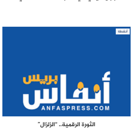
أنشطة
الثورة الرقمية.. “الزلزال”